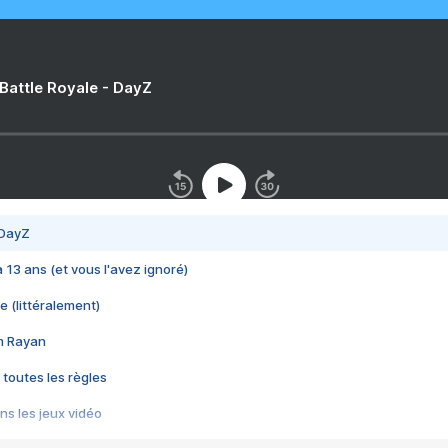
 Battle Royale - DayZ
 DayZ
 a 13 ans (et vous l'avez ignoré)
e (littéralement)
im Rayan
 toutes les règles
s les jeux vidéo