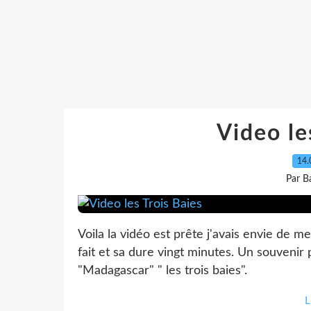
Video le
14.
Par B
Voila la vidéo est prête j'avais envie de me
fait et sa dure vingt minutes. Un souvenir p
"Madagascar" " les trois baies".
L